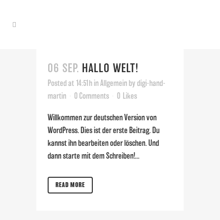
06 SEP.
HALLO WELT!
Posted at 14:51h
in
Allgemein
by
digi-hand-
martin
0 Comments
0
Likes
Willkommen zur deutschen Version von
WordPress. Dies ist der erste Beitrag. Du
kannst ihn bearbeiten oder löschen. Und
dann starte mit dem Schreiben!...
READ MORE